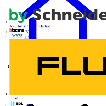
APC by Schneider Electric
BTicino
Cablofil
Início
Fluke
HDL