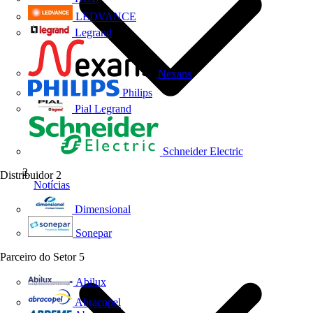
LEDVANCE
Legrand
Nexans
Philips
Pial Legrand
Schneider Electric
Distribuidor
2
Notícias
Dimensional
Sonepar
Parceiro do Setor
5
Abilux
Abracopel