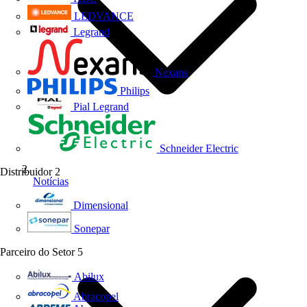
LEDVANCE
Legrand
Nexans
Philips
Pial Legrand
Schneider Electric
Distribuidor
2
Notícias
Dimensional
Sonepar
Parceiro do Setor
5
Abilux
Abracopel