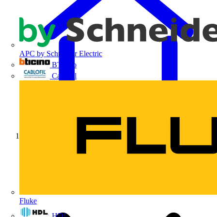
APC by Schneider Electric
BTicino
Cablofil
Início
Fluke
HDL