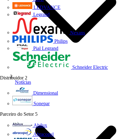
LEDVANCE
Legrand
Nexans
Philips
Pial Legrand
Schneider Electric
Distribuidor
2
Notícias
Dimensional
Sonepar
Parceiro do Setor
5
Abilux
Abracopel