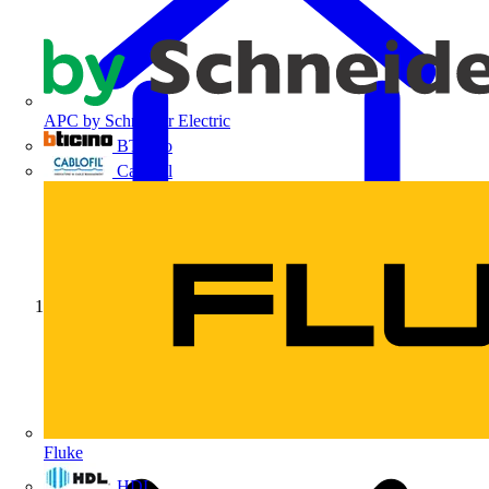
APC by Schneider Electric
BTicino
Cablofil
Início
Fluke
HDL