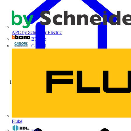
APC by Schneider Electric
BTicino
Cablofil
Início
Fluke
HDL