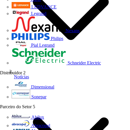
LEDVANCE
Legrand
Nexans
Philips
Pial Legrand
Schneider Electric
Distribuidor
2
Notícias
Dimensional
Sonepar
Parceiro do Setor
5
Abilux
Abracopel