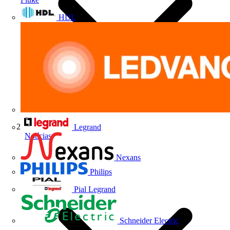
HDL
Legrand
Notícias
Nexans
Philips
Pial Legrand
Schneider Electric