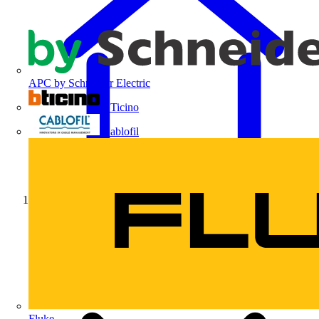
APC by Schneider Electric
BTicino
Cablofil
Início
Fluke