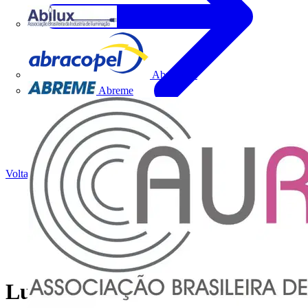
Abilux
Abracopel
Abreme
Voltar para Notícias
Luminárias SCALE - DESIGN