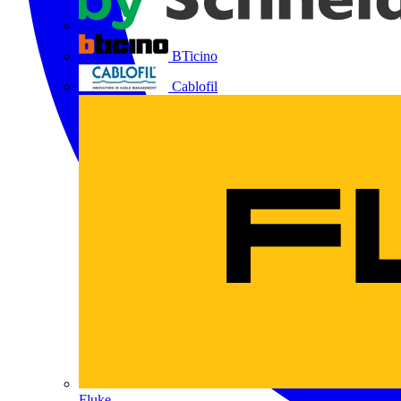
BTicino
Cablofil
Fluke