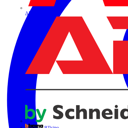
ABB
BTicino