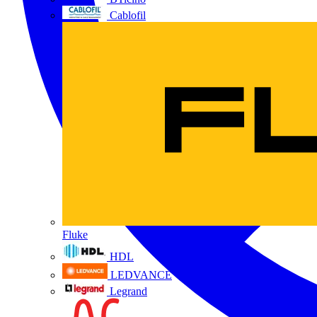
Cablofil
Fluke
HDL
LEDVANCE
Legrand