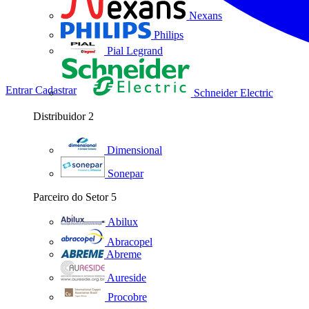
Nexans
Philips
Pial Legrand
Entrar
Cadastrar
Schneider Electric
Distribuidor
2
Dimensional
Sonepar
Parceiro do Setor
5
Abilux
Abracopel
Abreme
Aureside
Procobre