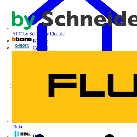
APC by Schneider Electric
BTicino
Cablofil
Início
Fluke
HDL