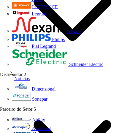
LEDVANCE
Legrand
Nexans
Philips
Pial Legrand
Schneider Electric
Distribuidor
2
Notícias
Dimensional
Sonepar
Parceiro do Setor
5
Abilux
Abracopel