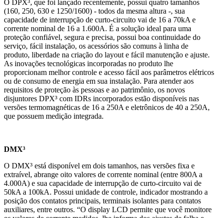
O DPX³, que foi lançado recentemente, possui quatro tamanhos
(160, 250, 630 e 1250/1600) - todos da mesma altura -, sua
capacidade de interrupção de curto-circuito vai de 16 a 70kA e
corrente nominal de 16 a 1.600A. É a solução ideal para uma
proteção confiável, segura e precisa, possui boa continuidade do
serviço, fácil instalação, os acessórios são comuns à linha de
produto, liberdade na criação do layout e fácil manutenção e ajuste.
As inovações tecnológicas incorporadas no produto lhe
proporcionam melhor controle e acesso fácil aos parâmetros elétricos
ou de consumo de energia em sua instalação. Para atender aos
requisitos de proteção às pessoas e ao patrimônio, os novos
disjuntores DPX³ com IDRs incorporados estão disponíveis nas
versões termomagnéticas de 16 a 250A e eletrônicos de 40 a 250A,
que possuem medição integrada.
DMX³
O DMX³ está disponível em dois tamanhos, nas versões fixa e
extraível, abrange oito valores de corrente nominal (entre 800A a
4.000A) e sua capacidade de interrupção de curto-circuito vai de
50kA a 100kA. Possui unidade de controle, indicador mostrando a
posição dos contatos principais, terminais isolantes para contatos
auxiliares, entre outros. “O display LCD permite que você monitore