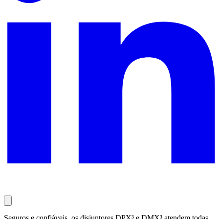
Seguros e confiáveis, os disjuntores DPX³ e DMX³ atendem todas