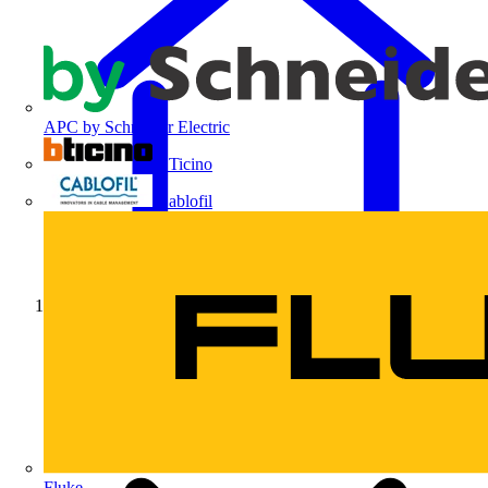
APC by Schneider Electric
BTicino
Cablofil
Início
Fluke