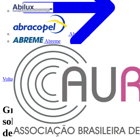
Abilux
Abracopel
Abreme
Voltar para Notícias
Grupo Legrand apresenta
solução completa para proteção
de circuitos elétricos