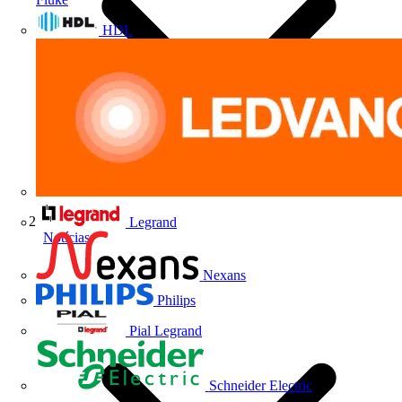
HDL
Legrand
Notícias
Nexans
Philips
Pial Legrand
Schneider Electric