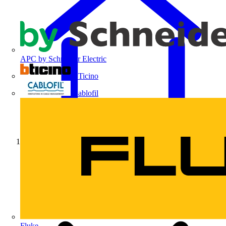
APC by Schneider Electric
BTicino
Cablofil
Início
Fluke