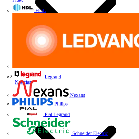
HDL
Legrand
Notícias
Nexans
Philips
Pial Legrand
Schneider Electric