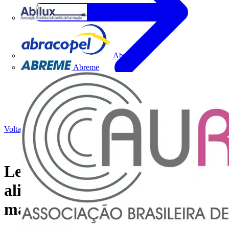
Abilux
Abracopel
Abreme
Voltar para Notícias
Legrand oferece solução que
alinha versatilidade com a
máxima segurança