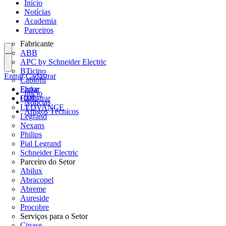
Início
Notícias
Academia
Parceiros
Fabricante
ABB
APC by Schneider Electric
BTicino
Entrar
Cadastrar
Cablofil
Fluke
Entrar
Início
HDL
Cadastrar
Notícias
LEDVANCE
Artigos Técnicos
Legrand
Nexans
Philips
Pial Legrand
Schneider Electric
Parceiro do Setor
Abilux
Abracopel
Abreme
Aureside
Procobre
Serviços para o Setor
Cinase