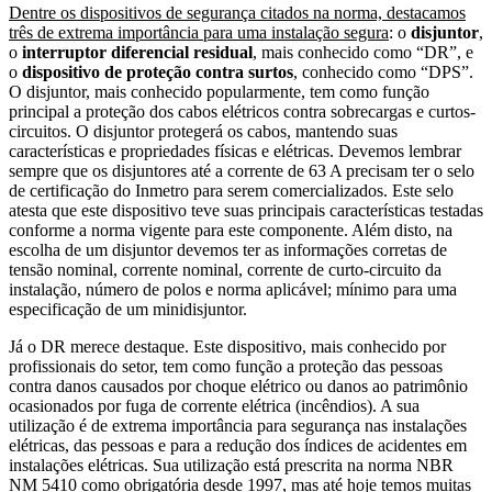
Dentre os dispositivos de segurança citados na norma, destacamos
três de extrema importância para uma instalação segura
: o
disjuntor
,
o
interruptor diferencial residual
, mais conhecido como “DR”, e
o
dispositivo de proteção contra surtos
, conhecido como “DPS”.
O disjuntor, mais conhecido popularmente, tem como função
principal a proteção dos cabos elétricos contra sobrecargas e curtos-
circuitos. O disjuntor protegerá os cabos, mantendo suas
características e propriedades físicas e elétricas. Devemos lembrar
sempre que os disjuntores até a corrente de 63 A precisam ter o selo
de certificação do Inmetro para serem comercializados. Este selo
atesta que este dispositivo teve suas principais características testadas
conforme a norma vigente para este componente. Além disto, na
escolha de um disjuntor devemos ter as informações corretas de
tensão nominal, corrente nominal, corrente de curto-circuito da
instalação, número de polos e norma aplicável; mínimo para uma
especificação de um minidisjuntor.
Já o DR merece destaque. Este dispositivo, mais conhecido por
profissionais do setor, tem como função a proteção das pessoas
contra danos causados por choque elétrico ou danos ao patrimônio
ocasionados por fuga de corrente elétrica (incêndios). A sua
utilização é de extrema importância para segurança nas instalações
elétricas, das pessoas e para a redução dos índices de acidentes em
instalações elétricas. Sua utilização está prescrita na norma NBR
NM 5410 como obrigatória desde 1997, mas até hoje temos muitas