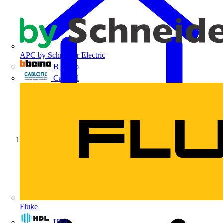
APC by Schneider Electric
BTicino
Cablofil
Início
Fluke
HDL