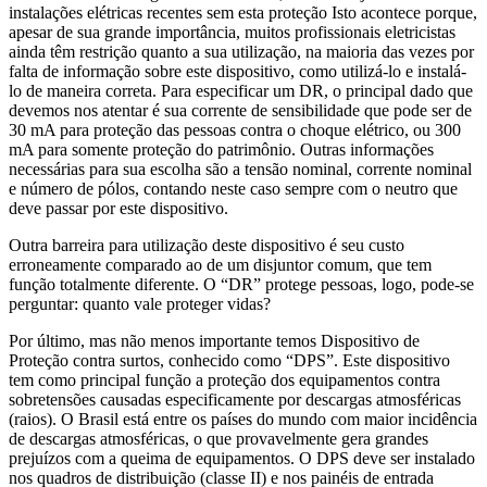
instalações elétricas recentes sem esta proteção Isto acontece porque,
apesar de sua grande importância, muitos profissionais eletricistas
ainda têm restrição quanto a sua utilização, na maioria das vezes por
falta de informação sobre este dispositivo, como utilizá-lo e instalá-
lo de maneira correta. Para especificar um DR, o principal dado que
devemos nos atentar é sua corrente de sensibilidade que pode ser de
30 mA para proteção das pessoas contra o choque elétrico, ou 300
mA para somente proteção do patrimônio. Outras informações
necessárias para sua escolha são a tensão nominal, corrente nominal
e número de pólos, contando neste caso sempre com o neutro que
deve passar por este dispositivo.
Outra barreira para utilização deste dispositivo é seu custo
erroneamente comparado ao de um disjuntor comum, que tem
função totalmente diferente. O “DR” protege pessoas, logo, pode-se
perguntar: quanto vale proteger vidas?
Por último, mas não menos importante temos Dispositivo de
Proteção contra surtos, conhecido como “DPS”. Este dispositivo
tem como principal função a proteção dos equipamentos contra
sobretensões causadas especificamente por descargas atmosféricas
(raios). O Brasil está entre os países do mundo com maior incidência
de descargas atmosféricas, o que provavelmente gera grandes
prejuízos com a queima de equipamentos. O DPS deve ser instalado
nos quadros de distribuição (classe II) e nos painéis de entrada