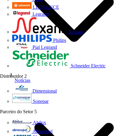
LEDVANCE
Legrand
Nexans
Philips
Pial Legrand
Schneider Electric
Distribuidor
2
Notícias
Dimensional
Sonepar
Parceiro do Setor
5
Abilux
Abracopel