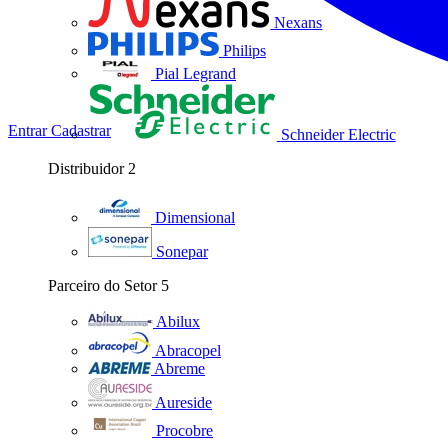
Nexans
Philips
Pial Legrand
Entrar
Cadastrar
Schneider Electric
Distribuidor
2
Dimensional
Sonepar
Parceiro do Setor
5
Abilux
Abracopel
Abreme
Aureside
Procobre