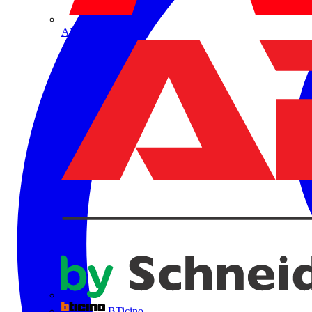
ABB
BTicino