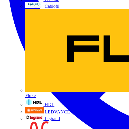
Cablofil
Fluke
HDL
LEDVANCE
Legrand