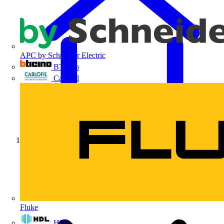
APC by Schneider Electric
BTicino
Cablofil
Início
Fluke
HDL