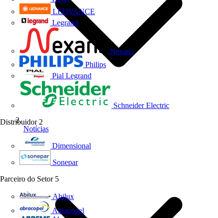
LEDVANCE
Legrand
Nexans
Philips
Pial Legrand
Schneider Electric
Distribuidor
2
Notícias
Dimensional
Sonepar
Parceiro do Setor
5
Abilux
Abracopel