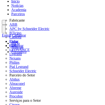
Início
Notícias
Academia
Parceiros
Fabricante
ABB
APC by Schneider Electric
BTicino
Entrar
Cadastrar
Cablofil
Fluke
Entrar
Início
HDL
Cadastrar
Notícias
LEDVANCE
Formativo
Legrand
Nexans
Philips
Pial Legrand
Schneider Electric
Parceiro do Setor
Abilux
Abracopel
Abreme
Aureside
Procobre
Serviços para o Setor
Cinase