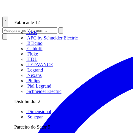
Fabricante
12
ABB
APC by Schneider Electric
BTicino
Cablofil
Fluke
HDL
LEDVANCE
Legrand
Nexans
Philips
Pial Legrand
Schneider Electric
Distribuidor
2
Dimensional
Sonepar
Parceiro do Setor
5