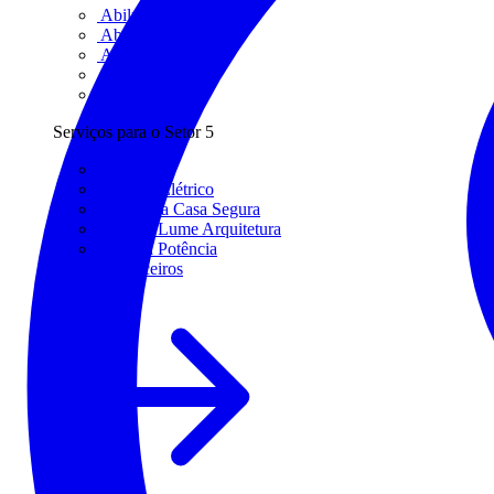
Abilux
Abracopel
Abreme
Aureside
Procobre
Serviços para o Setor
5
Cinase
O Setor Elétrico
Programa Casa Segura
Revista Lume Arquitetura
Revista Potência
Todos os parceiros