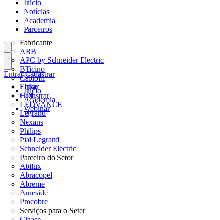
Início
Notícias
Academia
Parceiros
Fabricante
ABB
APC by Schneider Electric
BTicino
Entrar
Cadastrar
Cablofil
Fluke
Entrar
Início
HDL
Cadastrar
Academia
LEDVANCE
Webinar
Legrand
Nexans
Philips
Pial Legrand
Schneider Electric
Parceiro do Setor
Abilux
Abracopel
Abreme
Aureside
Procobre
Serviços para o Setor
Cinase