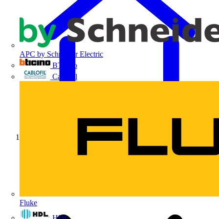
APC by Schneider Electric
BTicino
Cablofil
Início
Fluke
HDL