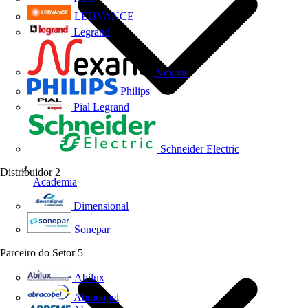
LEDVANCE
Legrand
Nexans
Philips
Pial Legrand
Schneider Electric
Distribuidor
2
Academia
Dimensional
Sonepar
Parceiro do Setor
5
Abilux
Abracopel