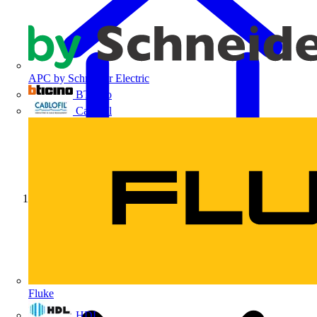
APC by Schneider Electric
BTicino
Cablofil
Início
Fluke
HDL