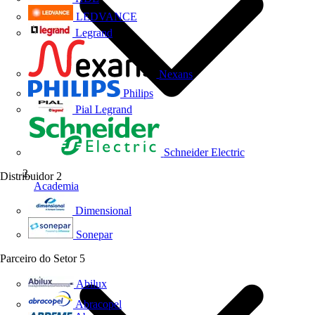
LEDVANCE
Legrand
Nexans
Philips
Pial Legrand
Schneider Electric
Distribuidor
2
Academia
Dimensional
Sonepar
Parceiro do Setor
5
Abilux
Abracopel