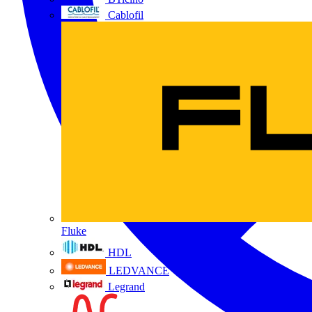
Cablofil
Fluke
HDL
LEDVANCE
Legrand