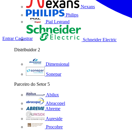
Nexans
Philips
Pial Legrand
Entrar
Cadastrar
Schneider Electric
Distribuidor
2
Dimensional
Sonepar
Parceiro do Setor
5
Abilux
Abracopel
Abreme
Aureside
Procobre