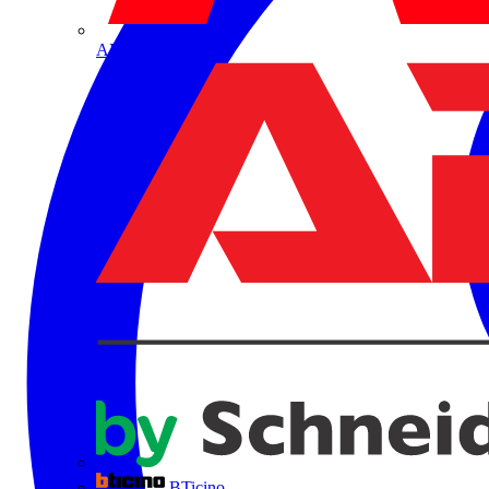
ABB
BTicino