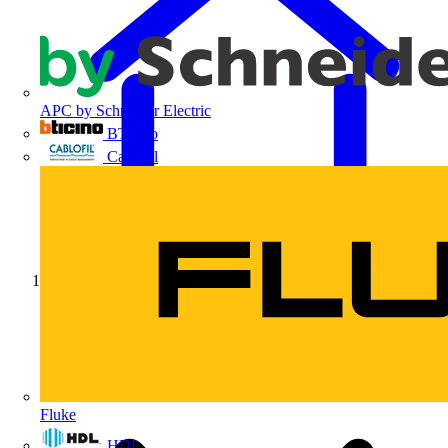
APC by Schneider Electric
BTicino
Cablofil
Início
Fluke
HDL