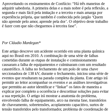
Aproveitando os ensinamentos de Confúcio: “Há três maneiras de
adquirir sabedoria. A primeira delas e a mais nobre é pela reflexão, a
segunda e mais fácil pela imitação e a terceira e mais amarga por
experiência própria, que também é conhecida pelo jargão ‘Quem
não aprende pelo amor, aprende pela dor’. O objetivo deste trabalho
é fazer com que não cheguemos à terceira fase”.
Por Cláudio Mardegan*
Este artigo descreve um acidente ocorrido em uma planta química
aqui no Brasil em 2010. A combinação de uma série de falhas
cometidas durante as etapas de instalação e comissionamento
causaram a falha de equipamentos e culminaram com um resultado
catastrófico. A falha no fechamento de um polo de uma chave
seccionadora de 138 kV, durante o fechamento, iniciou uma série de
eventos que resultaram na parada completa da planta. Este artigo irá
permitir ao leitor acompanhar os eventos e as análises investigativas
que permitiu ao autor identificar e “linkar” os fatos de maneira a
explicar por completo a ocorrência e descortinar soluções para evitar
a sua repetição. O artigo irá mostrar a anatomia do problema,
envolvendo falha de equipamento, arco na mesma fase, transitórios
de chaveamento, sobretensões, acoplamento capacitivo, surtos de
tensão transferidos pelo transformador, problema de coordenação de