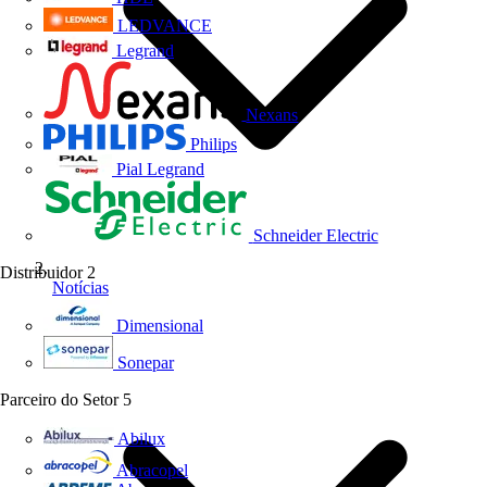
LEDVANCE
Legrand
Nexans
Philips
Pial Legrand
Schneider Electric
Distribuidor
2
Notícias
Dimensional
Sonepar
Parceiro do Setor
5
Abilux
Abracopel