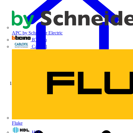
APC by Schneider Electric
BTicino
Cablofil
Início
Fluke
HDL