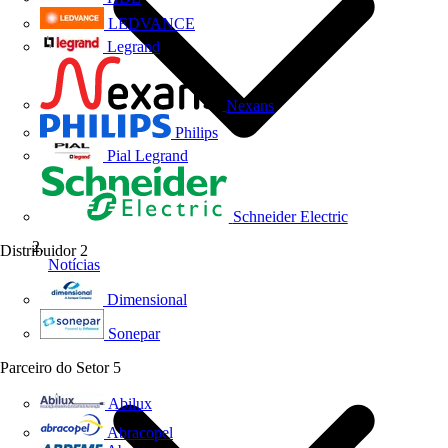
LEDVANCE
Legrand
Nexans
Philips
Pial Legrand
Schneider Electric
Distribuidor
2
Notícias
Dimensional
Sonepar
Parceiro do Setor
5
Abilux
Abracopel