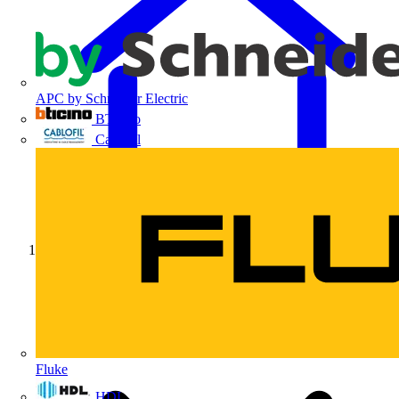
APC by Schneider Electric
BTicino
Cablofil
Início
Fluke
HDL