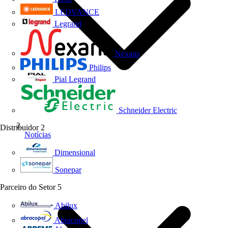
LEDVANCE
Legrand
Nexans
Philips
Pial Legrand
Schneider Electric
Distribuidor
2
Notícias
Dimensional
Sonepar
Parceiro do Setor
5
Abilux
Abracopel