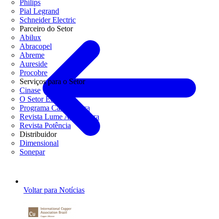
Philips
Pial Legrand
Schneider Electric
Parceiro do Setor
Abilux
Abracopel
Abreme
Aureside
Procobre
Serviços para o Setor
Cinase
O Setor Elétrico
Programa Casa Segura
Revista Lume Arquitetura
Revista Potência
Distribuidor
Dimensional
Sonepar
Voltar para Notícias