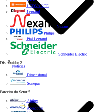
LEDVANCE
Legrand
Nexans
Philips
Pial Legrand
Schneider Electric
Distribuidor
2
Notícias
Dimensional
Sonepar
Parceiro do Setor
5
Abilux
Abracopel