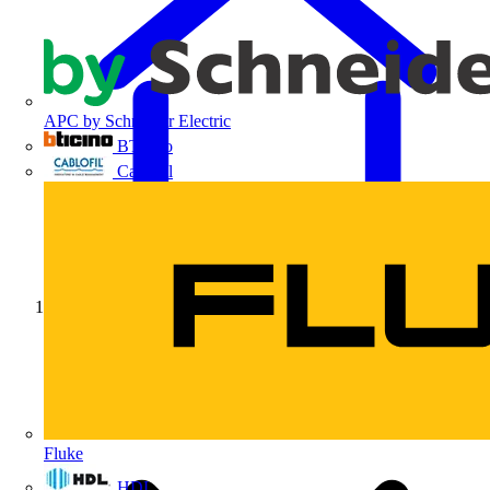
APC by Schneider Electric
BTicino
Cablofil
Início
Fluke
HDL