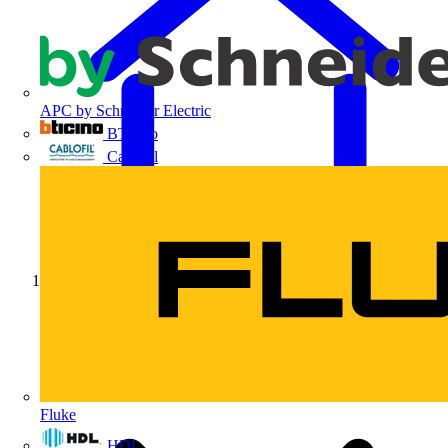
APC by Schneider Electric
BTicino
Cablofil
Início
Fluke
HDL