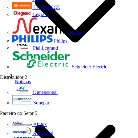
LEDVANCE
Legrand
Nexans
Philips
Pial Legrand
Schneider Electric
Distribuidor
2
Notícias
Dimensional
Sonepar
Parceiro do Setor
5
Abilux
Abracopel