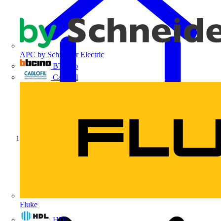
APC by Schneider Electric
BTicino
Cablofil
Início
Fluke
HDL