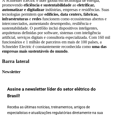
A Schneider Electric é líder global em tecnologia de energia,
promovendo
eficiência e sustentabilidade
ao
eletrificar,
automatizar e digitalizar
indústrias, empresas e residências. Suas
tecnologias permitem que
edifícios, data centers, fábricas,
infraestruturas
e
redes
funcionem como ecossistemas abertos e
interconectados, aumentando desempenho, resiliência e
sustentabilidade. O portfólio inclui dispositivos inteligentes,
arquiteturas definidas por software, sistemas com inteligência
artificial, serviços digitais e consultoria especializada. Com 160 mil
funcionários e 1 milhão de parceiros em mais de 100 países, a
Schneider Electric é constantemente reconhecida como
uma das
empresas mais sustentáveis do mundo
.
Barra lateral
Newsletter
Assine a newsletter líder do setor elétrico do
Brasil!
Receba as últimas notícias, treinamentos, artigos de
especialistas e atualizações regulatórias diretamente na sua