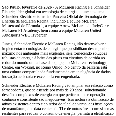
São Paulo, fevereiro de 2026 -
A McLaren Racing e a Schneider
Electric, líder global em tecnologia de energia, anunciam que a
Schneider Electric se tornará a Parceira Oficial de Tecnologia de
Energia da McLaren Racing, incluindo a equipe McLaren
Mastercard de Fórmula 1, a equipe Arrow McLaren da IndyCar e a
McLaren F1 Academy, bem como a equipe McLaren United
Autosports WEC Hypercar.
Juntas, Schneider Electric e McLaren Racing irão desenvolver e
implementar tecnologias de energia que possibilitam desempenho
máximo nos ambientes mais exigentes, seja fornecendo soluções
robustas de energia à beira das pistas em circuitos de corrida ao
redor do mundo ou na base da equipe, no McLaren Technology
Centre, em Woking, no Reino Unido. No centro da parceria está
uma cultura compartilhada fundamentada em inteligência de dados,
inovação acelerada e excelência em engenharia.
Schneider
Electric
e McLaren Racing vão ampliar sua relação como
fornecedoras, que se estende por mais de 20 anos, solucionando
desafios complexos de energia em que performance e operação
contínua e consistente são inegociáveis. Isso incluirá a otimização de
ativos existentes dentro e ao redor do túnel de vento, das instalações
de manufatura, dos data centers de TI e de outras áreas com sistemas
resilientes para reduzir o consumo de energia, permitir a eletrificação