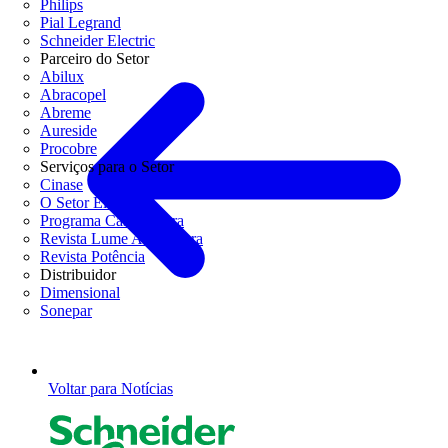
Philips
Pial Legrand
Schneider Electric
Parceiro do Setor
Abilux
Abracopel
Abreme
Aureside
Procobre
Serviços para o Setor
Cinase
O Setor Elétrico
Programa Casa Segura
Revista Lume Arquitetura
Revista Potência
Distribuidor
Dimensional
Sonepar
Voltar para Notícias