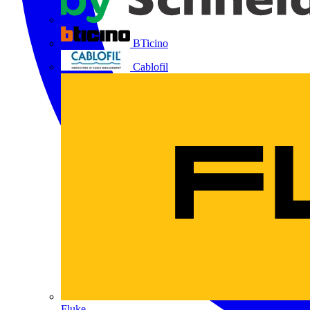
BTicino
Cablofil
Fluke