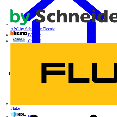
APC by Schneider Electric
BTicino
Cablofil
Início
Fluke
HDL