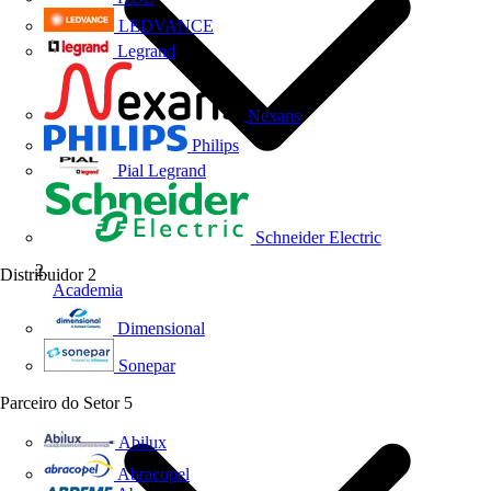
LEDVANCE
Legrand
Nexans
Philips
Pial Legrand
Schneider Electric
Distribuidor
2
Academia
Dimensional
Sonepar
Parceiro do Setor
5
Abilux
Abracopel