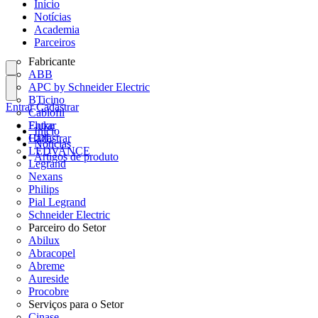
Início
Notícias
Academia
Parceiros
Fabricante
ABB
APC by Schneider Electric
BTicino
Entrar
Cadastrar
Cablofil
Fluke
Entrar
Início
HDL
Cadastrar
Notícias
LEDVANCE
Artigos de produto
Legrand
Nexans
Philips
Pial Legrand
Schneider Electric
Parceiro do Setor
Abilux
Abracopel
Abreme
Aureside
Procobre
Serviços para o Setor
Cinase