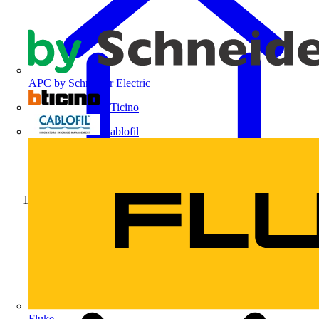
APC by Schneider Electric
BTicino
Cablofil
Início
Fluke