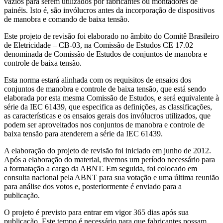
vazios para serem utilizados por fabricantes ou montadores de
painéis. Isto é, são invólucros antes da incorporação de dispositivos
de manobra e comando de baixa tensão.
Este projeto de revisão foi elaborado no âmbito do Comitê Brasileiro
de Eletricidade – CB-03, na Comissão de Estudos CE 17.02
denominada de Comissão de Estudos de conjuntos de manobra e
controle de baixa tensão.
Esta norma estará alinhada com os requisitos de ensaios dos
conjuntos de manobra e controle de baixa tensão, que está sendo
elaborada por esta mesma Comissão de Estudos, e será equivalente à
série da IEC 61439, que especifica as definições, as classificações,
as características e os ensaios gerais dos invólucros utilizados, que
podem ser aproveitados nos conjuntos de manobra e controle de
baixa tensão para atenderem a série da IEC 61439.
A elaboração do projeto de revisão foi iniciado em junho de 2012.
Após a elaboração do material, tivemos um período necessário para
a formatação a cargo da ABNT. Em seguida, foi colocado em
consulta nacional pela ABNT para sua votação e uma última reunião
para análise dos votos e, posteriormente é enviado para a
publicação.
O projeto é previsto para entrar em vigor 365 dias após sua
publicação. Este tempo é necessário para que fabricantes possam