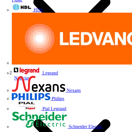
HDL
Legrand
Notícias
Nexans
Philips
Pial Legrand
Schneider Electric