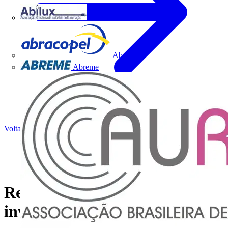
Abilux
Abracopel
Abreme
Voltar para Notícias
Revisão da norma de
invólucros vazios