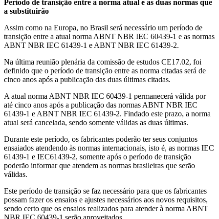
Período de transição entre a norma atual e as duas normas que
a substituirão
Assim como na Europa, no Brasil será necessário um período de
transição entre a atual norma ABNT NBR IEC 60439-1 e as normas
ABNT NBR IEC 61439-1 e ABNT NBR IEC 61439-2.
Na última reunião plenária da comissão de estudos CE17.02, foi
definido que o período de transição entre as norma citadas será de
cinco anos após a publicação das duas últimas citadas.
A atual norma ABNT NBR IEC 60439-1 permanecerá válida por
até cinco anos após a publicação das normas ABNT NBR IEC
61439-1 e ABNT NBR IEC 61439-2. Findado este prazo, a norma
atual será cancelada, sendo somente válidas as duas últimas.
Durante este período, os fabricantes poderão ter seus conjuntos
ensaiados atendendo às normas internacionais, isto é, as normas IEC
61439-1 e IEC61439-2, somente após o período de transição
poderão informar que atendem as normas brasileiras que serão
válidas.
Este período de transição se faz necessário para que os fabricantes
possam fazer os ensaios e ajustes necessários aos novos requisitos,
sendo certo que os ensaios realizados para atender à norma ABNT
NBR IEC 60439-1 serão aproveitados.