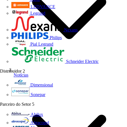
LEDVANCE
Legrand
Nexans
Philips
Pial Legrand
Schneider Electric
Distribuidor
2
Notícias
Dimensional
Sonepar
Parceiro do Setor
5
Abilux
Abracopel