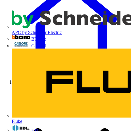
APC by Schneider Electric
BTicino
Cablofil
Início
Fluke
HDL