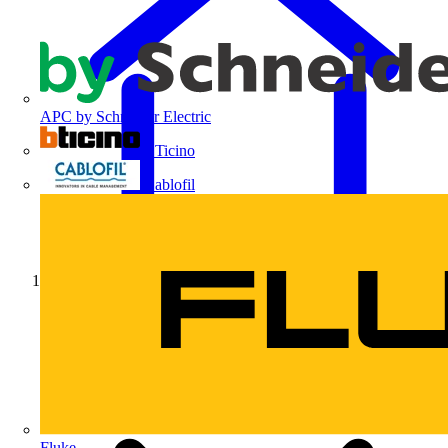
APC by Schneider Electric
BTicino
Cablofil
Início
Fluke