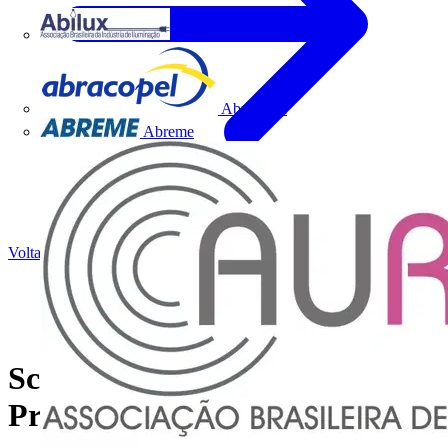
Abilux
Abracopel
Abreme
Voltar para Notícias
Schneider Electric lança linha
Prime Lunare Lumen