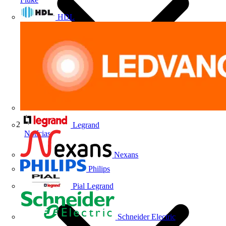
HDL
Legrand
Notícias
Nexans
Philips
Pial Legrand
Schneider Electric