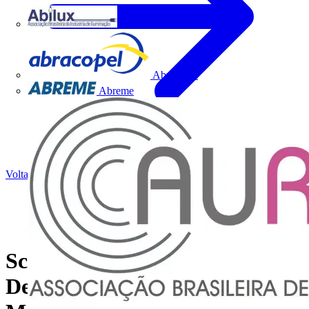
Abilux
Abracopel
Abreme
Voltar para Notícias
Schneider Electric apresenta
Detectores da Linha Prime