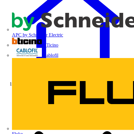
APC by Schneider Electric
BTicino
Cablofil
Início
Fluke