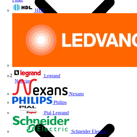
HDL
Legrand
Notícias
Nexans
Philips
Pial Legrand
Schneider Electric