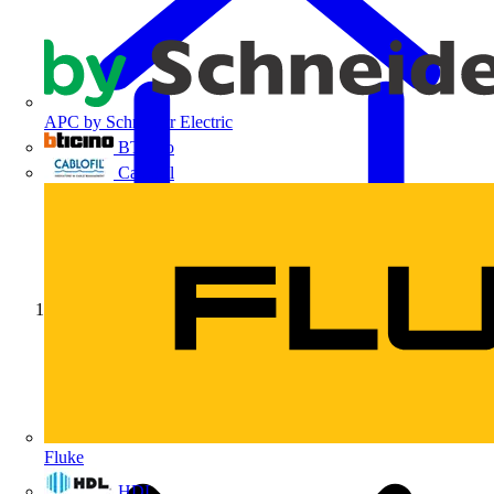
APC by Schneider Electric
BTicino
Cablofil
Início
Fluke
HDL