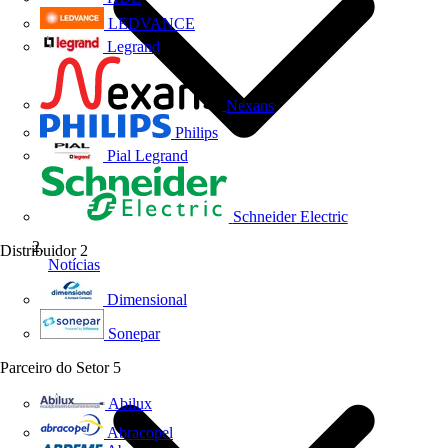
LEDVANCE
Legrand
Nexans
Philips
Pial Legrand
Schneider Electric
Distribuidor
2
Notícias
Dimensional
Sonepar
Parceiro do Setor
5
Abilux
Abracopel