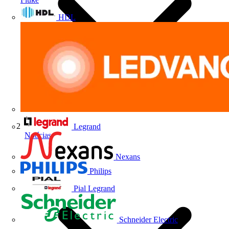
HDL
Legrand
Notícias
Nexans
Philips
Pial Legrand
Schneider Electric