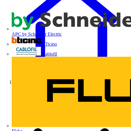
APC by Schneider Electric
BTicino
Cablofil
Início
Fluke