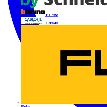
BTicino
Cablofil
Fluke