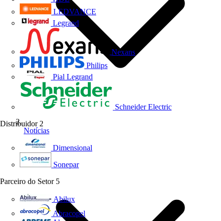
LEDVANCE
Legrand
Nexans
Philips
Pial Legrand
Schneider Electric
Distribuidor
2
Notícias
Dimensional
Sonepar
Parceiro do Setor
5
Abilux
Abracopel