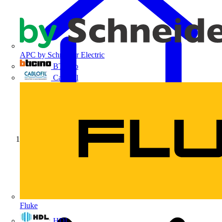
APC by Schneider Electric
BTicino
Cablofil
Início
Fluke
HDL