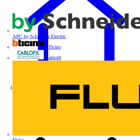
APC by Schneider Electric
BTicino
Cablofil
Início
Fluke