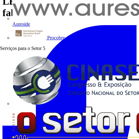
LEED com linhas elétricas pré-
fabricadas
Aureside
Procobre
Serviços para o Setor
5