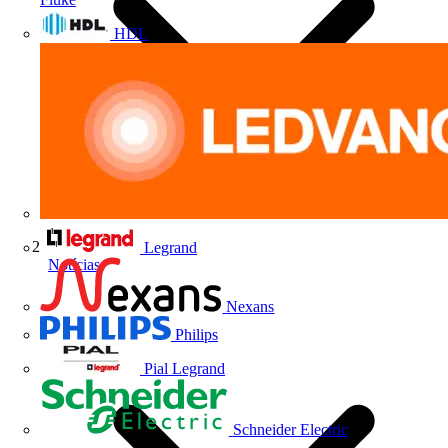
HDL
Legrand
Notícias
Nexans
Philips
Pial Legrand
Schneider Electric