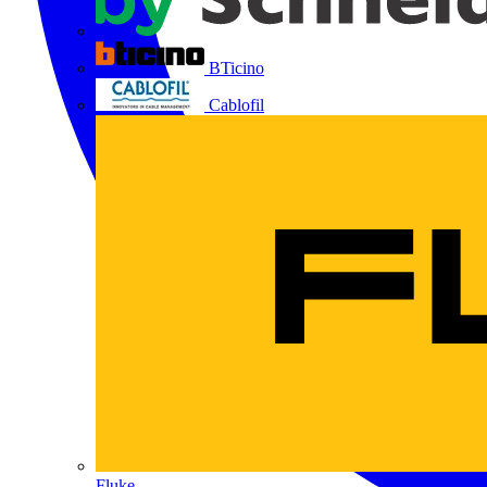
BTicino
Cablofil
Fluke