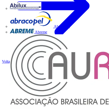
Abilux
Abracopel
Abreme
Voltar para Notícias