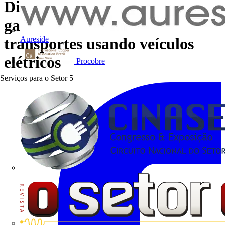
Diminuindo as emissões de
gases do efeito estufa dos
Aureside
transportes usando veículos
elétricos
Procobre
Serviços para o Setor
5