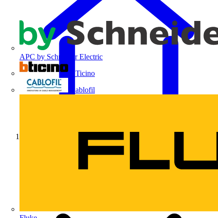
APC by Schneider Electric
BTicino
Cablofil
Início
Fluke