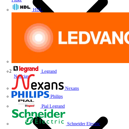
HDL
Legrand
Notícias
Nexans
Philips
Pial Legrand
Schneider Electric