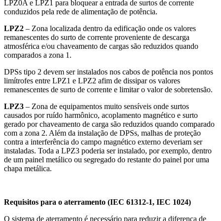
LPZ0A e LPZ1 para bloquear a entrada de surtos de corrente
conduzidos pela rede de alimentação de potência.
LPZ2
– Zona localizada dentro da edificação onde os valores
remanescentes do surto de corrente proveniente de descarga
atmosférica e/ou chaveamento de cargas são reduzidos quando
comparados a zona 1.
DPSs tipo 2 devem ser instalados nos cabos de potência nos pontos
limítrofes entre LPZ1 e LPZ2 afim de dissipar os valores
remanescentes de surto de corrente e limitar o valor de sobretensão.
LPZ3
– Zona de equipamentos muito sensíveis onde surtos
causados por ruído harmônico, acoplamento magnético e surto
gerado por chaveamento de carga são reduzidos quando comparado
com a zona 2. Além da instalação de DPSs, malhas de proteção
contra a interferência do campo magnético externo deveriam ser
instaladas. Toda a LPZ3 poderia ser instalado, por exemplo, dentro
de um painel metálico ou segregado do restante do painel por uma
chapa metálica.
Requisitos para o aterramento (IEC 61312-1, IEC 1024)
O sistema de aterramento é necessário para reduzir a diferença de