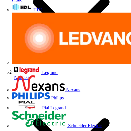
HDL
Legrand
Notícias
Nexans
Philips
Pial Legrand
Schneider Electric