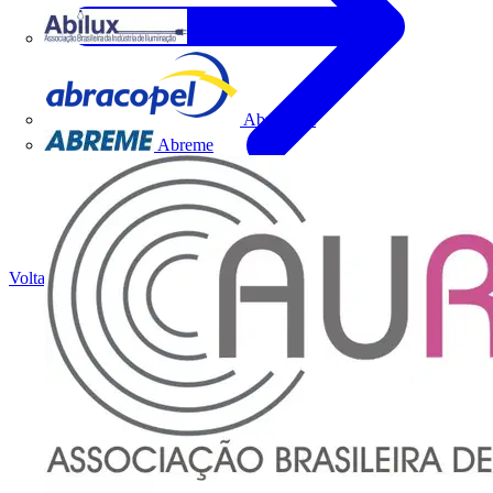
Abilux
Abracopel
Abreme
Voltar para Notícias