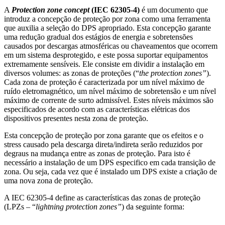
A
Protection zone concept
(IEC 62305-4)
é um documento que
introduz a concepção de proteção por zona como uma ferramenta
que auxilia a seleção do DPS apropriado. Esta concepção garante
uma redução gradual dos estágios de energia e sobretensões
causados por descargas atmosféricas ou chaveamentos que ocorrem
em um sistema desprotegido, e este possa suportar equipamentos
extremamente sensíveis. Ele consiste em dividir a instalação em
diversos volumes: as zonas de proteções (“
the protection zones”
).
Cada zona de proteção é caracterizada por um nível máximo de
ruído eletromagnético, um nível máximo de sobretensão e um nível
máximo de corrente de surto admissível. Estes níveis máximos são
especificados de acordo com as características elétricas dos
dispositivos presentes nesta zona de proteção.
Esta concepção de proteção por zona garante que os efeitos e o
stress causado pela descarga direta/indireta serão reduzidos por
degraus na mudança entre as zonas de proteção. Para isto é
necessário a instalação de um DPS especifico em cada transição de
zona. Ou seja, cada vez que é instalado um DPS existe a criação de
uma nova zona de proteção.
A IEC 62305-4 define as características das zonas de proteção
(LPZs – “
lightning protection zones”
) da seguinte forma: