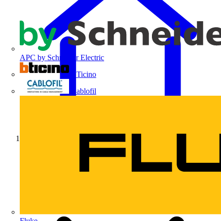
APC by Schneider Electric
BTicino
Cablofil
Início
Fluke