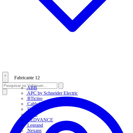
Fabricante
12
ABB
APC by Schneider Electric
BTicino
Cablofil
Fluke
HDL
LEDVANCE
Legrand
Nexans