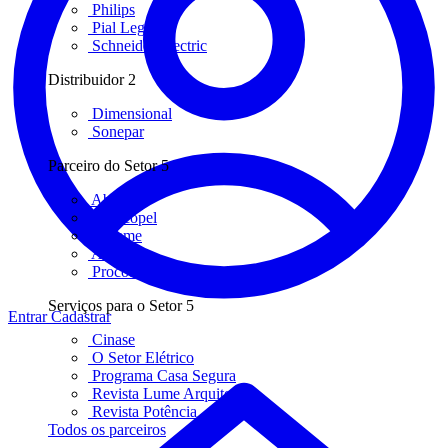
Philips
Pial Legrand
Schneider Electric
Distribuidor
2
Dimensional
Sonepar
Parceiro do Setor
5
Abilux
Abracopel
Abreme
Aureside
Procobre
Serviços para o Setor
5
Entrar
Cadastrar
Cinase
O Setor Elétrico
Programa Casa Segura
Revista Lume Arquitetura
Revista Potência
Todos os parceiros