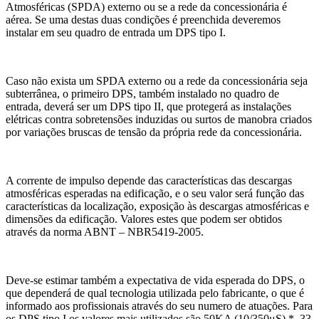
Atmosféricas (SPDA) externo ou se a rede da concessionária é
aérea. Se uma destas duas condições é preenchida deveremos
instalar em seu quadro de entrada um DPS tipo I.
Caso não exista um SPDA externo ou a rede da concessionária seja
subterrânea, o primeiro DPS, também instalado no quadro de
entrada, deverá ser um DPS tipo II, que protegerá as instalações
elétricas contra sobretensões induzidas ou surtos de manobra criados
por variações bruscas de tensão da própria rede da concessionária.
A corrente de impulso depende das características das descargas
atmosféricas esperadas na edificação, e o seu valor será função das
características da localização, exposição às descargas atmosféricas e
dimensões da edificação. Valores estes que podem ser obtidos
através da norma ABNT – NBR5419-2005.
Deve-se estimar também a expectativa de vida esperada do DPS, o
que dependerá de qual tecnologia utilizada pelo fabricante, o que é
informado aos profissionais através do seu numero de atuações. Para
os DPS tipo I os valores mais utilizados são 50KA (10/350μS) *, 33