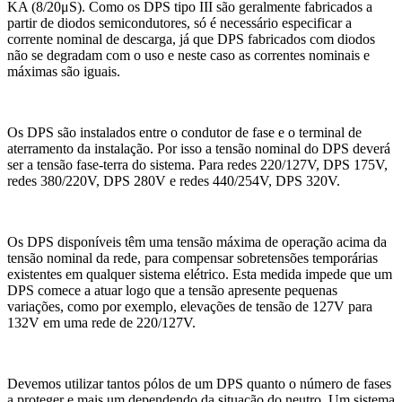
KA (8/20μS). Como os DPS tipo III são geralmente fabricados a
partir de diodos semicondutores, só é necessário especificar a
corrente nominal de descarga, já que DPS fabricados com diodos
não se degradam com o uso e neste caso as correntes nominais e
máximas são iguais.
Os DPS são instalados entre o condutor de fase e o terminal de
aterramento da instalação. Por isso a tensão nominal do DPS deverá
ser a tensão fase-terra do sistema. Para redes 220/127V, DPS 175V,
redes 380/220V, DPS 280V e redes 440/254V, DPS 320V.
Os DPS disponíveis têm uma tensão máxima de operação acima da
tensão nominal da rede, para compensar sobretensões temporárias
existentes em qualquer sistema elétrico. Esta medida impede que um
DPS comece a atuar logo que a tensão apresente pequenas
variações, como por exemplo, elevações de tensão de 127V para
132V em uma rede de 220/127V.
Devemos utilizar tantos pólos de um DPS quanto o número de fases
a proteger e mais um dependendo da situação do neutro. Um sistema