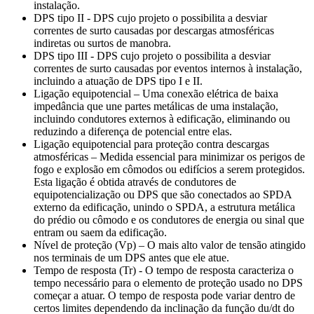
instalação.
DPS tipo II - DPS cujo projeto o possibilita a desviar
correntes de surto causadas por descargas atmosféricas
indiretas ou surtos de manobra.
DPS tipo III - DPS cujo projeto o possibilita a desviar
correntes de surto causadas por eventos internos à instalação,
incluindo a atuação de DPS tipo I e II.
Ligação equipotencial – Uma conexão elétrica de baixa
impedância que une partes metálicas de uma instalação,
incluindo condutores externos à edificação, eliminando ou
reduzindo a diferença de potencial entre elas.
Ligação equipotencial para proteção contra descargas
atmosféricas – Medida essencial para minimizar os perigos de
fogo e explosão em cômodos ou edifícios a serem protegidos.
Esta ligação é obtida através de condutores de
equipotencialização ou DPS que são conectados ao SPDA
externo da edificação, unindo o SPDA, a estrutura metálica
do prédio ou cômodo e os condutores de energia ou sinal que
entram ou saem da edificação.
Nível de proteção (Vp) – O mais alto valor de tensão atingido
nos terminais de um DPS antes que ele atue.
Tempo de resposta (Tr) - O tempo de resposta caracteriza o
tempo necessário para o elemento de proteção usado no DPS
começar a atuar. O tempo de resposta pode variar dentro de
certos limites dependendo da inclinação da função du/dt do