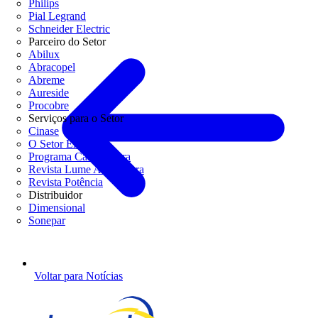
Philips
Pial Legrand
Schneider Electric
Parceiro do Setor
Abilux
Abracopel
Abreme
Aureside
Procobre
Serviços para o Setor
Cinase
O Setor Elétrico
Programa Casa Segura
Revista Lume Arquitetura
Revista Potência
Distribuidor
Dimensional
Sonepar
Voltar para Notícias