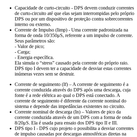
Capacidade de curto-circuito - DPS devem conduzir correntes
de curto-circuito até que elas sejam interrompidas pelo próprio
DPS ou por um dispositivo de proteção contra sobrecorrentes
interno ou externo.
Corrente de Impulso (Iimp) - Uma corrente padronizada na
forma de onda 10/350μS, referente a um impulso de corrente.
Seus parâmetros são:
- Valor de pico;
- Carga;
- Energia específica.
Ela simula o “stress” causado pela corrente do próprio raio.
DPS tipo I devem ter a capacidade de desviar estas correntes
inúmeras vezes sem se destruir.
Corrente de seguimento (If) – A corrente de seguimento é a
corrente conduzida através do DPS após uma descarga, cuja
fonte é a rede elétrica ao qual o DPS está conectado. A
corrente de seguimento é diferente da corrente nominal do
sistema e depende das impedâncias existentes no circuito.
Corrente nominal de descarga (In) – Valores de pico da
corrente conduzida através de um DPS com a forma de onda
8/20μS. Ela é usada para ensaio dos DPS tipo II e III.
DPS tipo I - DPS cujo projeto o possibilita a desviar correntes
de impulso causadas por descargas atmosféricas diretas na