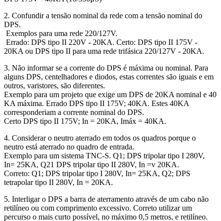
2. Confundir a tensão nominal da rede com a tensão nominal do
DPS.
Exemplos para uma rede 220/127V.
Errado: DPS tipo II 220V - 20KA. Certo: DPS tipo II 175V -
20KA ou DPS tipo II para uma rede trifásica 220/127V - 20KA.
3. Não informar se a corrente do DPS é máxima ou nominal. Para
alguns DPS, centelhadores e diodos, estas correntes são iguais e em
outros, varistores, são diferentes.
Exemplo para um projeto que exige um DPS de 20KA nominal e 40
KA máxima. Errado DPS tipo II 175V; 40KA. Estes 40KA
corresponderiam a corrente nominal do DPS.
Certo DPS tipo II 175V; In = 20KA, Imáx = 40KA.
4. Considerar o neutro aterrado em todos os quadros porque o
neutro está aterrado no quadro de entrada.
Exemplo para um sistema TNC-S. Q1; DPS tripolar tipo I 280V,
In= 25KA, Q21 DPS tripolar tipo II 280V, In =v 20KA.
Correto: Q1; DPS tripolar tipo I 280V, In= 25KA, Q2; DPS
tetrapolar tipo II 280V, In = 20KA.
5. Interligar o DPS a barra de aterramento através de um cabo não
retilíneo ou com comprimento excessivo. Correto utilizar um
percurso o mais curto possível, no máximo 0,5 metros, e retilíneo.