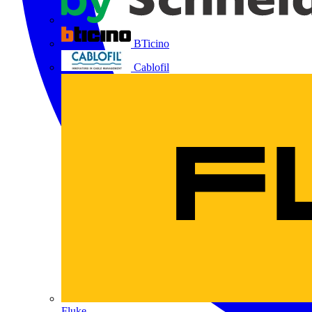
BTicino
Cablofil
Fluke