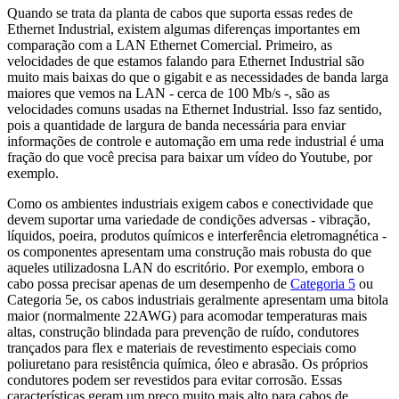
Quando se trata da planta de cabos que suporta essas redes de
Ethernet Industrial, existem algumas diferenças importantes em
comparação com a LAN Ethernet Comercial. Primeiro, as
velocidades de que estamos falando para Ethernet Industrial são
muito mais baixas do que o gigabit e as necessidades de banda larga
maiores que vemos na LAN - cerca de 100 Mb/s -, são as
velocidades comuns usadas na Ethernet Industrial. Isso faz sentido,
pois a quantidade de largura de banda necessária para enviar
informações de controle e automação em uma rede industrial é uma
fração do que você precisa para baixar um vídeo do Youtube, por
exemplo.
Como os ambientes industriais exigem cabos e conectividade que
devem suportar uma variedade de condições adversas - vibração,
líquidos, poeira, produtos químicos e interferência eletromagnética -
os componentes apresentam uma construção mais robusta do que
aqueles utilizados​​na LAN do escritório. Por exemplo, embora o
cabo possa precisar apenas de um desempenho de
Categoria 5
ou
Categoria 5e, os cabos industriais geralmente apresentam uma bitola
maior (normalmente 22AWG) para acomodar temperaturas mais
altas, construção blindada para prevenção de ruído, condutores
trançados para flex e materiais de revestimento especiais como
poliuretano para resistência química, óleo e abrasão. Os próprios
condutores podem ser revestidos para evitar corrosão. Essas
características geram um preço muito mais alto para cabos de