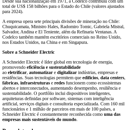
Desde sua nacionalização em 1971, a Codelco contribuiu com um
total de US$ 158 bilhões para o Estado do Chile (valores ajustados
para 2024).
A empresa opera sete principais divisões de mineração no Chile:
Chuquicamata, Ministro Hales, Radomiro Tomic, Gabriela Mistral,
Salvador, Andina e El Teniente, além da Refinaria Ventanas. A
Codelco também mantém escritórios comerciais no Reino Unido,
nos Estados Unidos, na China e em Singapura.
Sobre a Schneider Electric
A Schneider Electric é líder global em tecnologia de energia,
promovendo
eficiência e sustentabilidade
ao
eletrificar
,
automatizar
e
digitalizar
indústrias, empresas e
residências. Suas tecnologias permitem que
edifícios
,
data centers
,
fábricas
,
infraestruturas
e
redes
funcionem como ecossistemas
abertos e interconectados, aumentando desempenho, resiliência e
sustentabilidade. O portfólio inclui dispositivos inteligentes,
arquiteturas definidas por software, sistemas com inteligência
artificial, serviços digitais e consultoria especializada. Com 160 mil
funcionários e 1 milhão de parceiros em mais de 100 países, a
Schneider Electric é constantemente reconhecida como
uma das
empresas mais sustentáveis do mundo
.