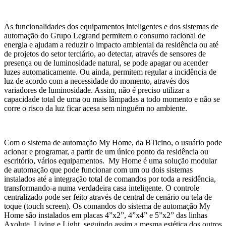
As funcionalidades dos equipamentos inteligentes e dos sistemas de
automação do Grupo Legrand permitem o consumo racional de
energia e ajudam a reduzir o impacto ambiental da residência ou até
de projetos do setor terciário, ao detectar, através de sensores de
presença ou de luminosidade natural, se pode apagar ou acender
luzes automaticamente. Ou ainda, permitem regular a incidência de
luz de acordo com a necessidade do momento, através dos
variadores de luminosidade. Assim, não é preciso utilizar a
capacidade total de uma ou mais lâmpadas a todo momento e não se
corre o risco da luz ficar acesa sem ninguém no ambiente.
Com o sistema de automação My Home, da BTicino, o usuário pode
acionar e programar, a partir de um único ponto da residência ou
escritório, vários equipamentos. My Home é uma solução modular
de automação que pode funcionar com um ou dois sistemas
instalados até a integração total de comandos por toda a residência,
transformando-a numa verdadeira casa inteligente. O controle
centralizado pode ser feito através de central de cenário ou tela de
toque (touch screen). Os comandos do sistema de automação My
Home são instalados em placas 4”x2”, 4”x4” e 5”x2” das linhas
Axolute, Living e Light, seguindo assim a mesma estética dos outros