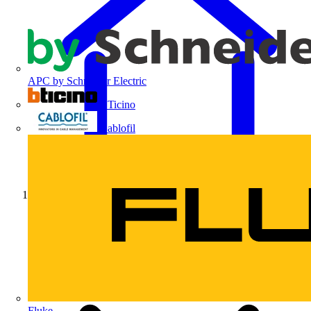
APC by Schneider Electric
BTicino
Cablofil
Início
Fluke