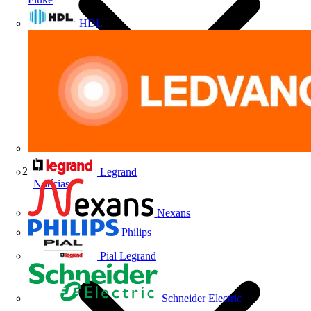
HDL
Legrand
Notícias
Nexans
Philips
Pial Legrand
Schneider Electric