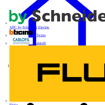
APC by Schneider Electric
BTicino
Cablofil
Início
Fluke