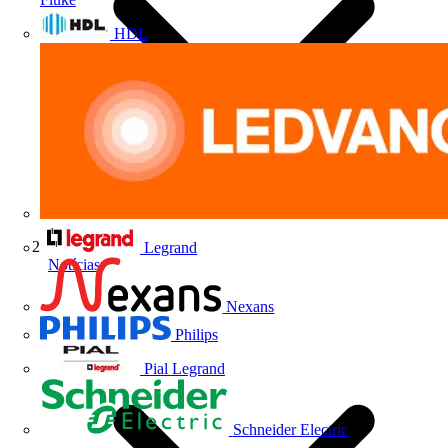
HDL
Legrand
Notícias
Nexans
Philips
Pial Legrand
Schneider Electric